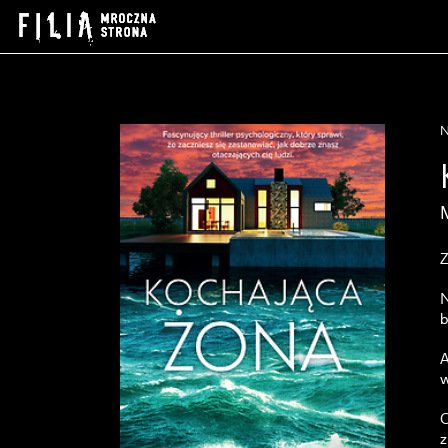
N
b
A
w
C
z