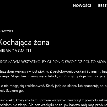
NOWOŚCI
BEST
NOWOŚCI,
Kochająca żona
MIRANDA SMITH
ZROBIŁABYM WSZYSTKO, BY CHRONIĆ SWOJE DZIECI. TO MOJA
asz dom wakacyjny jest piękny. Z pastelowoniebieskimi ścianami, b
rzegu. Moje dzieci bawią się w falach, a mój mąż grilluje hamburgery n
le nie mogę się zrelaksować. Kiedy jadę do sklepu lub spaceruję po p
ali. Szukam go.
złowieka, który rok temu prawie wszystko zniszczył z powodu sekre
robiłam nic złego. Ale bez względu na to, jak bardzo mój mąż próbuj