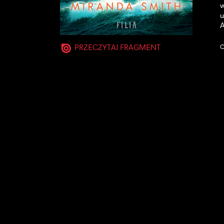
w
u
A
PRZECZYTAJ FRAGMENT
O