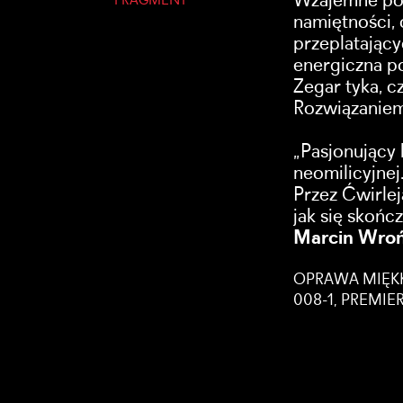
Wzajemne pow
FRAGMENT
namiętności, 
przeplatając
energiczna po
Zegar tyka, cz
Rozwiązaniem
„Pasjonujący 
neomilicyjnej
Przez Ćwirlej
jak się skończ
Marcin Wroń
OPRAWA MIĘKKA
008-1, PREMIE