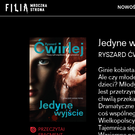
NOWOŚ
Jedyne w
RYSZARD Ć
Ginie kobieta
Ale czy młode
dzieci? Młod
Jest przetrzy
chwilą przeka
Dramatyczne w
coś wspólne
Wielkopolscy 
Tajemnica sięg
PRZECZYTAJ