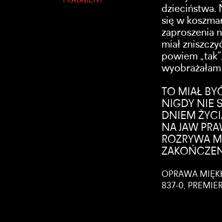
FRAGMENT
dzieciństwa. 
się w koszmar
zaproszenia n
miał zniszczy
powiem „tak”
wyobrażałam s
TO MIAŁ BY
NIGDY NIE 
DNIEM ŻYCI
NA JAW PRA
ROZRYWA MO
ZAKOŃCZEN
OPRAWA MIĘKKA
837-0, PREMIE