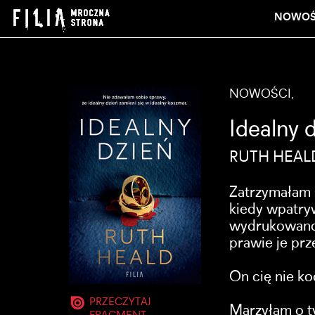
NOWOŚ
NOWOŚCI,
Idealny 
RUTH HEAL
Zatrzymałam s
kiedy wpatry
wydrukowano t
prawie je prz
On cię nie ko
PRZECZYTAJ
Marzyłam o t