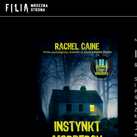
P
S
k
Z
k
n
„