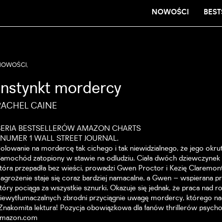
NOWOŚCI
BEST
NOWOŚCI,
Instynkt mordercy
RACHEL CAINE
SERIA BESTSELLERÓW AMAZON CHARTS
I NUMER 1 WALL STREET JOURNAL.
olowanie na mordercę tak cichego i tak niewidzialnego, że jego okr
amochód zatopiony w stawie na odludziu. Ciała dwóch dziewczynek wc
tóra przepadła bez wieści, prowadzi Gwen Proctor i Kezię Claremont
agrożenie staje się coraz bardziej namacalne, a Gwen – wspierana pr
tóry pociąga za wszystkie sznurki. Okazuje się jednak, że praca nad r
iewytłumaczalnych zbrodni przyciągnie uwagę mordercy, którego nade
Znakomita lektura! Pozycja obowiązkowa dla fanów thrillerów psych
amazon.com