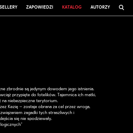
SELLERY
ZAPOWIEDZI
KATALOG
AUTORZY
utne zbrodnie są jedynym dowodem jego istnienia.
iąż przypięte do fotelików. Tajemnica ich matki,
 na niebezpieczne terytorium.
zez Kezię – zostaje obrana za cel przez wroga,
ozwiązaniem zagadki tych straszliwych i
jścia się nie spodziewały.
ologicznych”