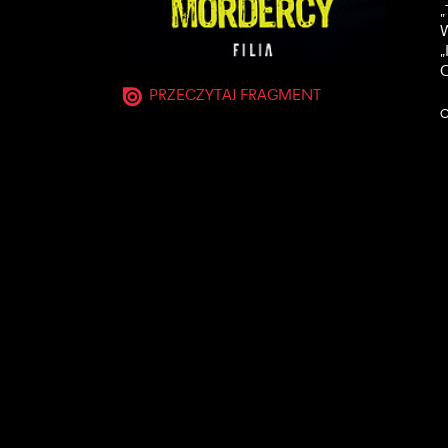
„
W
„
C
PRZECZYTAJ FRAGMENT
O