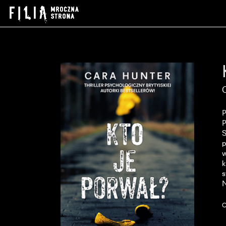
S
p
w
k
s
O