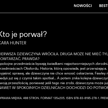
NOWOŚCI
BEST
Kto je porwał?
CARA HUNTER
PIERWSZA DZIEWCZYNA WRÓCIŁA. DRUGA MOŻE NIE MIEĆ TYLE 
POWTARZAĆ, PRAWDA?
pokojne przedmieścia bywają świadkami najpotworniejszych zbrodni. 
rzedmieściach Oksfordu. Historia, którą opowiada, jest przerażająca
yjaśnić sprawę, ale dziewczyna nie chce wnosić oskarżenia. Fawley
iedyś już się z czymś takim spotkał… A potem znika kolejna dziewczy
woją przeszłością, ponieważ jeśli tego nie zrobi, dziewczyna może ju
NAWET W SPOKOJNYCH DZIELNICACH DOCHODZI DO POTWOR
PRAWA MIĘKKA, 488 STRON, FORMAT 135x205, ISBN 978-83-8195-278-1, PREM