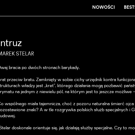
NOWOŚCI
BEST
Intruz
MAREK STELAR
waj bracia po dwóch stronach barykady.
rat przeciw bratu. Zamknięty w sobie cichy urzędnik kontra funkcjo
trukturach władzy jest „kret”, którego działania mogą pozbawić pańs
rymatu na jednym z niewielu pól, na którym jest to jeszcze możliwe –
o wspólnego miała tajemnicza, choć z pozoru naturalna śmierć ojc
ozostawione znaki? A w tle rozgrywka polskich służb specjalnych i G
udowej.
Stelar doskonale orientuje się, jak działają służby specjalne. Czy to m