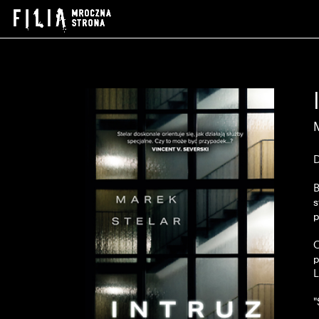
D
B
s
p
C
p
L
"