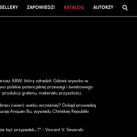
SELLERY
ZAPOWIEDZI
KATALOG
AUTORZY
nariusz ABW, który zdradził. Gdzieś wysoko w
two polskie potencjalnej przewagi i światowego
 produkcji grafenu, materiału przyszłości.
a braci ćwierć wieku wcześniej? Dokąd prowadzą
uoija Anquan Bu, wywiadu Chińskiej Republiki
oże być przypadek...?" - Vincent V. Severski