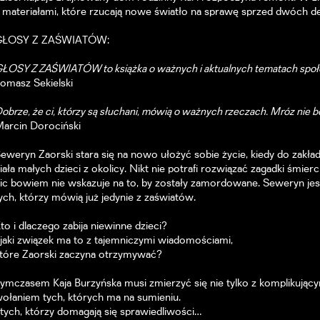
 materiałami, które rzucają nowe światło na sprawę sprzed dwóch 
GŁOSY Z ZAŚWIATÓW:
ŁOSY Z ZAŚWIATÓW to książka o ważnych i aktualnych tematach społe
omasz Sekielski
obrze, że ci, którzy są słuchani, mówią o ważnych rzeczach. Mróz nie b
arcin Dorociński
eweryn Zaorski stara się na nowo ułożyć sobie życie, kiedy do zakła
iała małych dzieci z okolicy. Nikt nie potrafi rozwiązać zagadki śmierc
ic bowiem nie wskazuje na to, by zostały zamordowane. Seweryn jes
ych, którzy mówią już jedynie z zaświatów.
to i dlaczego zabija niewinne dzieci?
 jaki związek ma to z tajemniczymi wiadomościami,
tóre Zaorski zaczyna otrzymywać?
ymczasem Kaja Burzyńska musi zmierzyć się nie tylko z komplikujący
ołaniem tych, których ma na sumieniu.
 tych, którzy domagają się sprawiedliwości…