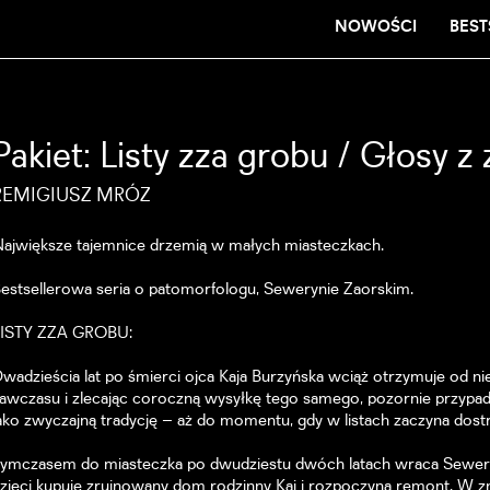
NOWOŚCI
BEST
Pakiet: Listy zza grobu / Głosy 
REMIGIUSZ MRÓZ
ajwiększe tajemnice drzemią w małych miasteczkach.
estsellerowa seria o patomorfologu, Sewerynie Zaorskim.
LISTY ZZA GROBU:
wadzieścia lat po śmierci ojca Kaja Burzyńska wciąż otrzymuje od n
awczasu i zlecając coroczną wysyłkę tego samego, pozornie przypadko
ako zwyczajną tradycję – aż do momentu, gdy w listach zaczyna dos
ymczasem do miasteczka po dwudziestu dwóch latach wraca Seweryn
zieci kupuje zrujnowany dom rodzinny Kai i rozpoczyna remont. W 