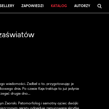
SELLERY
ZAPOWIEDZI
KATALOG
AUTORZY
z zaświatów
iego wiadomości. Zadbał o to, przygotowując je
wego dnia. Po czasie Kaja traktuje to już jedynie
trzegać drugie dno…
 Zaorski. Patomorfolog i samotny ojciec dwójki
zniszczonym garażu odnajduje zamurowaną skrytkę