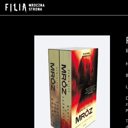
N
B
D
z
j
T
d