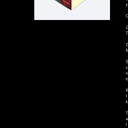
z
G
T
D
M
S
c
n
t
K
I
k
T
w
I