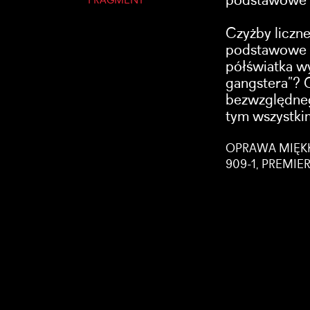
podstawowe py
FRAGMENT
Czyżby liczne
podstawowe w
półświatka w
gangstera”? 
bezwzględneg
tym wszystki
OPRAWA MIĘKKA
909-1, PREMIE