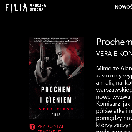
NOWOŚ
Prochem 
VERA EIKO
Mimo że Alan
zasłużony wyp
a mafią nark
warszawskieg
nowe wyzwani
Komisarz, jak
półświatka i
pomiędzy now
którzy zaczyn
PRZECZYTAJ