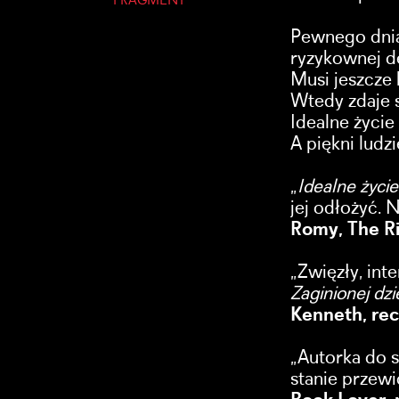
FRAGMENT
Pewnego dnia
ryzykownej de
Musi jeszcze 
Wtedy zdaje s
Idealne życie
A piękni ludz
„
Idealne życie
jej odłożyć. N
Romy, The R
„Zwięzły, inte
Zaginionej dz
Kenneth, re
„Autorka do 
stanie przewi