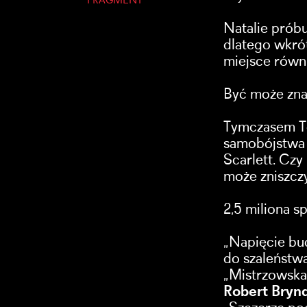
FRAGMENT
Natalie próbu
dlatego wkró
miejsce równ
Być może znac
Tymczasem T
samobójstwa n
Scarlett. Czy
może zniszczy
2,5 miliona 
„Napięcie bu
do szaleństw
„Mistrzowska,
Robert Brynd