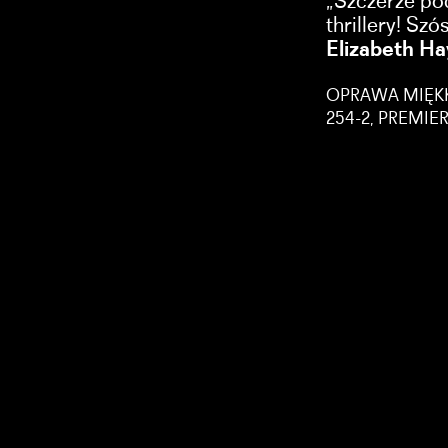
„Szczerze pod
thrillery! Szó
Elizabeth Ha
OPRAWA MIĘKKA
254-2, PREMIE