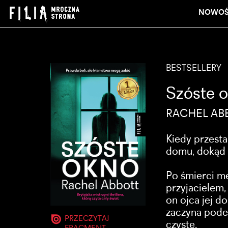
NOWOŚ
BESTSELLERY
Szóste 
RACHEL AB
Kiedy przest
domu, dokąd 
Po śmierci mę
przyjacielem,
on ojca jej d
zaczyna podej
PRZECZYTAJ
czyste.