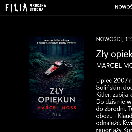
NOWOŚ
NOWOŚCI, BES
Zły opie
MARCEL M
Lipiec 2007 
Solińskim doc
Kitler, zabija
Do dziś nie w
do zbrodni. T
obozu - Klaudi
odnaleźć. Kw
reportaży Kor