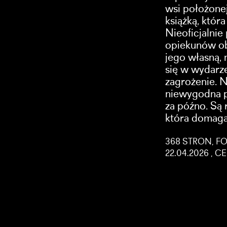
wsi położonej
książką, któr
Nieoficjalnie
opiekunów ob
jego własną, 
się w wydarze
zagrożenie. 
niewygodna pr
za późno. Są r
która domaga 
368 STRON, FO
22.04.2026 , 