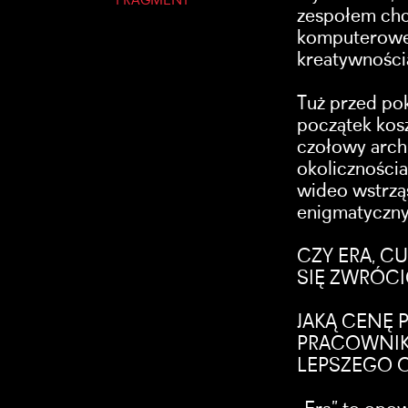
FRAGMENT
zespołem chcą
komputerowe
kreatywności
Tuż przed pok
początek kosz
czołowy archi
okolicznościa
wideo wstrząs
enigmatyczny
CZY ERA, 
SIĘ ZWRÓC
JAKĄ CENĘ P
PRACOWNIK
LEPSZEGO 