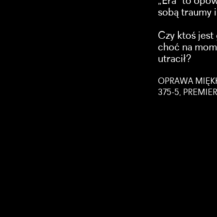
„Era” to opow
sobą traumy i 
Czy ktoś jes
choć na mome
utracił?
OPRAWA MIĘKKA
375-5, PREMIE