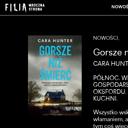
NOWOŚ
NOWOŚCI,
Gorsze n
CARA HUN
PÓŁNOC. W
GOSPODARS
OKSFORDU. 
KUCHNI.
Wszystko wska
włamaniem, a
tym coś więce