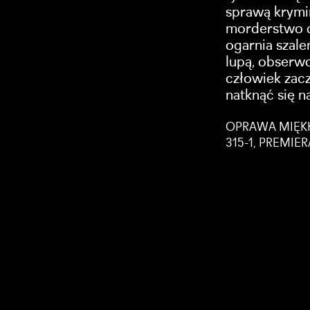
sprawą krymin
morderstwo d
ogarnia szale
lupą, obserwo
człowiek zacz
natknąć się n
OPRAWA MIĘKKA
315-1, PREMIE