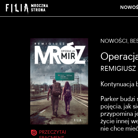
NOWOŚ
NOWOŚCI, BES
Operacj
REMIGIUSZ
Kontynuacja b
Parker budzi 
pojęcia, jak s
przypomina j
życie innej we
nie chce mie
PRZECZYTAJ