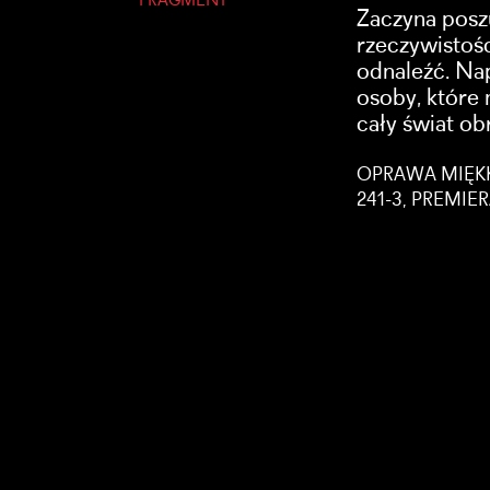
FRAGMENT
Zaczyna posz
rzeczywistośc
odnaleźć. Na
osoby, które 
cały świat ob
OPRAWA MIĘKKA
241-3, PREMIE